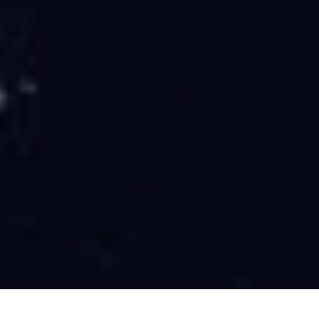
公关专员
评价之声
Testimonial