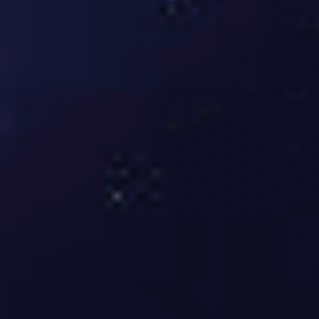
产品总览
Our Cases
98年足球明星年薪破百万背
影响分析