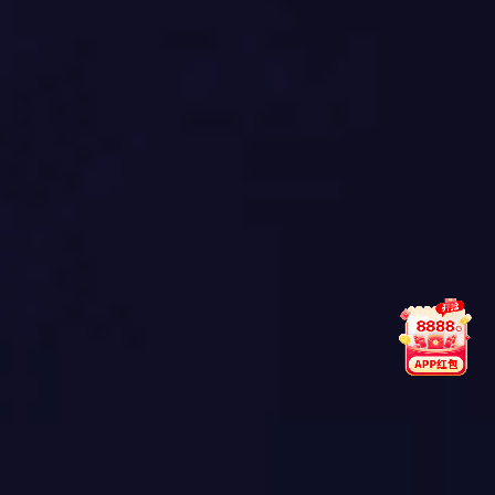
是足球场上的七