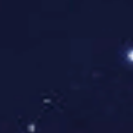
售后处理流程
建立快速响应机制，处理周边产品退换、物流查
询等问题，提升用户满意度。