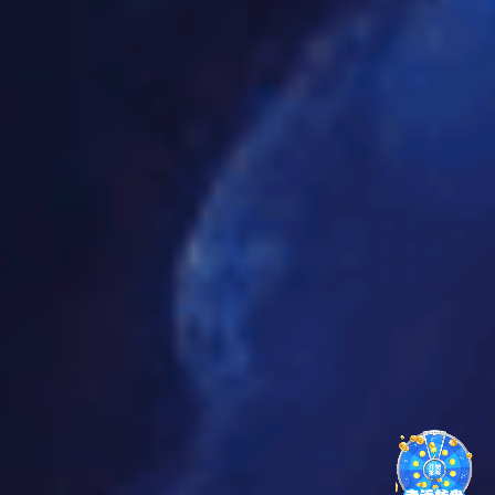
03
周边开发流程
从设计打样、生产质检到仓储物流，全链路把控周
边产品落地。