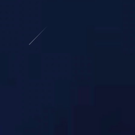
服务种类
Our Service
IP 运营专业
深耕体育 IP 商业化，从赛事包装到周边开发，打