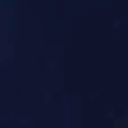
品类丰富齐全
覆盖赛事门票、直播会员、限量周边等全品类，
一站式满足体育消费需求。