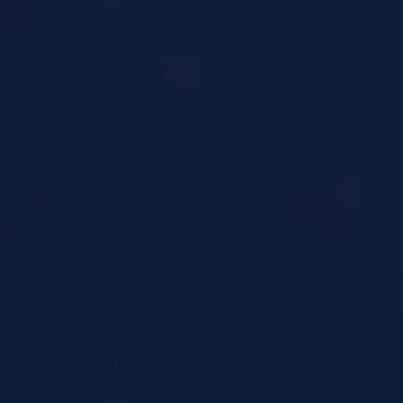
成立于2012年，总部位于河南省商丘市，致力于为全
球体育爱好者提供全方位的体育娱乐体验。作为一家领先的
综合体育服务公司，
壹号娱乐
在体育直播、体育赛事组织及
相关体育周边产品的开发和销售等领域，始终处于行业的前
沿地位。公司秉承“创新、激情、专业”的核心价值观，致力
于为用户提供高品质的体育内容和服务，满足不同用户的需
求，推动体育产业的发展。
在体育直播领域，拥有强大的技术支持和丰富的赛事资
源，能够提供全球范围内的体育赛事实时直播，涵盖足球、
篮球、网球、电竞等多项热门运动项目。通过与各大体育联
盟、俱乐部和赛事主办方的深度合作，
壹号娱乐com
保证了
赛事的高质量呈现，提供清晰流畅的直播画面，并且在互动
体验上不断创新，推出了一系列独具特色的功能，如实时比
分、数据分析、专家评论等，极大地提升了观众的观看体
验。