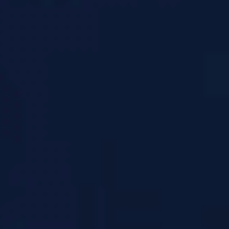
性化的体育内容和体验。未来，公司将继续加大在内容创
意、技术研发及国际化布局方面的投入，不断拓宽体育产业
的边界，成为全球领先的体育娱乐服务平台。
总的来说，凭借多年的行业积累、专业的团队和创新的
精神，已经成长为体育行业的重要力量。无论是在体育直
播、赛事组织还是周边产品开发领域，始终保持领先地位，
为全球体育爱好者提供了丰富的选择和体验。
了解我们的足迹