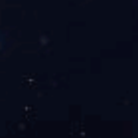
介绍
壹号娱乐
产品总览
动态速递
服务种类
联系
壹号娱乐com
联系方式
上海市青浦区沪青平公路3938号
18856388658
grizzled@qq.com