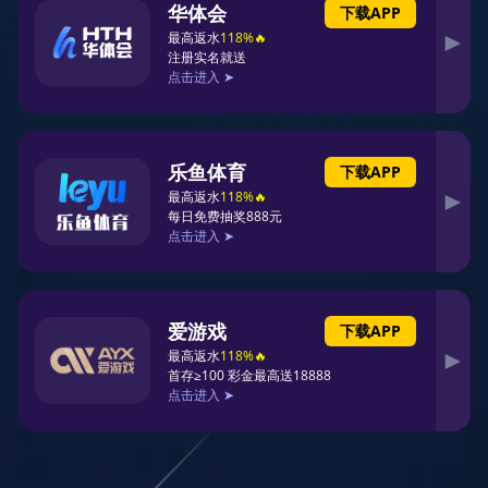
全局的影响与发展。从战术演变的角度出发，
分析大数据、人工智能、可穿戴技术、虚拟现
实等现代科技如何帮助后卫进行战术选择、提
升技术水平、调整防守方式，并进一步探讨这
些科技如何推动足球比赛的整体格局和未来发
展。
1、大数据与后卫战术决策
大数据在足球领域的应用，尤其是后卫战术决
策方面，正变得越来越重要。通过采集球场上
每一个球员的位置、传球、跑动等信息，技术
人员能够对后卫的每一次防守、拦截、铲球等
动作进行精确分析。这些数据不仅能帮助教练
员在赛前制定个性化战术，还能在比赛过程中
实时监控后卫的表现，判断其是否需要调整防
守策略。
例如，通过对比历史比赛的数据，后卫能够得
知对方进攻球员的习惯性跑位和传球路线，从