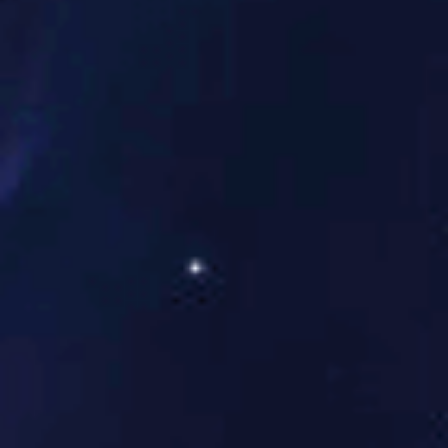
手进攻球员的跑位、传球路线等数据进行实时
分析，预判对方的进攻意图，为后卫提供最优
的防守策略。
比如，通过AI模拟的虚拟对抗训练，后卫可以
在不受实际比赛环境限制的情况下进行大量的
实战演练。AI不仅帮助后卫了解不同情况下的
防守决策，还能提供实时反馈，帮助球员调整
自己的防守动作。例如，后卫可以通过AI训练
系统了解不同情况下该如何快速判断是否进行
拦截、铲球或是进行位置调整，以最大程度地
减少对方进攻的威胁。
更为重要的是，AI还能够通过实时数据分析，
在比赛中为后卫提供即时的战术建议。AI技术
的加入，使得后卫的防守不仅仅是单纯的身体
对抗，更多的是智慧与技术的结合。未来，AI
将成为后卫防守的重要助手，提升防守球员的