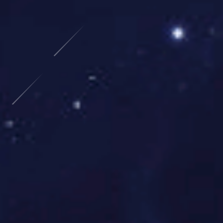
更进一步，未来可穿戴技术将发展出更加精确
的生物反馈功能，不仅能监控体能状态，还能
监测肌肉的疲劳程度、伤病的早期迹象等。这
将为后卫的训练与比赛提供更加科学的指导，
减少运动伤害的发生，并延长球员的职业生
涯。随着技术的不断进步，可穿戴设备将成为
后卫在比赛中保持最佳状态的重要工具。
4、虚拟现实与后卫训练革新
虚拟现实（VR）技术的应用正在革新后卫的训
练方式。通过VR设备，后卫可以在虚拟环境中
模拟真实比赛中的防守情景，进行大量的战术
演练。这种虚拟训练可以帮助后卫提高反应速
度、决策能力及防守技巧，而不需要依赖大量
的实际比赛场地或对抗训练。