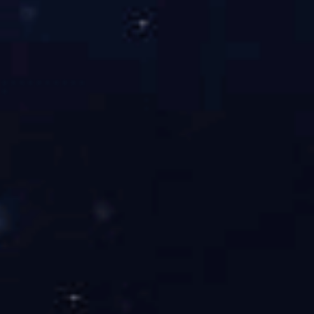
导航
介绍
壹号娱乐
产品总览
动态速递
服务种类
联系
壹号娱乐com
联系方式
上海市青浦区沪青平公路3938号