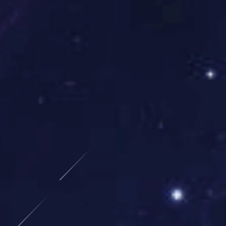
运动员精神不仅仅是个人的拼搏，它还强调团
队的协作与共进。在集体项目中，团队协作精
神是获胜的重要保障。在这种精神的驱动下，
运动员们不再仅仅为个人荣誉而战，而是为了
整个团队的胜利、为了共同的目标去付出努
力。
团队协作精神要求每一个成员在发挥自己优势
的同时，积极配合其他队员。良好的沟通、默
契的配合和互相信任是团队协作的基础。在比
赛中，
bevictor伟德
团队协作能够充分发挥每
个成员的专长，提升整体作战能力。正是这种
协作精神，使得很多团队项目能够从强敌中脱
颖而出，获得最终的胜利。
团队协作的意义不仅体现在运动场上，它对社
会和职场的影响同样深远。在现代社会中，团