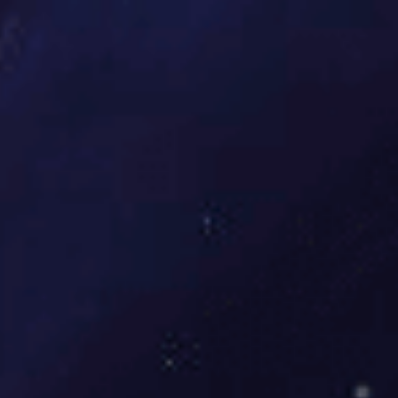
产品总览
动态速递
服务种类
联系
壹号娱乐com
推荐文章
上海网球队的包夹战术解析与深度剖析网球竞技的
秘密与策略
2026-07-31
上海网球队个人能力引发热议球员表现与团队合作
的深度探讨
2026-07-31
上海排球队以96分领跑奥运会积分榜展现强大实力