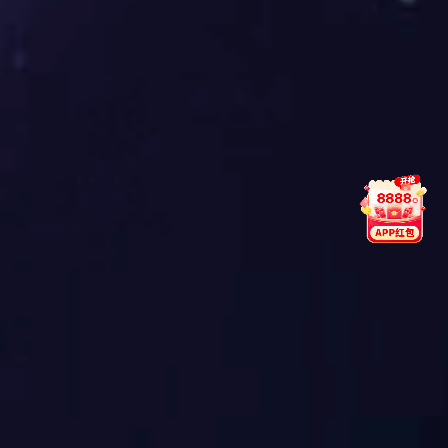
与团队精神
2026-07-30
66号足球明星球衣号背后的传奇故事与荣耀时刻
2026-07-26
24号球衣背后的传奇足球明星是谁让
我们一起揭晓他的辉煌故事与成就
2026-07-25
2023年足球明星最新球衣大揭秘时尚与实力的完
美结合
2026-07-24
2020年法国足球明星的辉煌成就与未来展望分析
2026-07-23
15号球场传奇人物的精彩瞬间与辉煌
成就全景回顾
2026-07-18