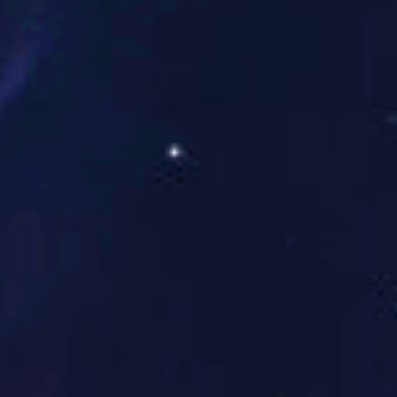
强的心理素质与不怕失败的勇气。拼搏精神能
够帮助运动员克服疲劳，战胜内心的恐惧与犹
豫，始终保持强烈的胜利欲望。
在实际比赛中，拼搏精神往往能够成为决定胜
负的关键因素。许多运动员在技术水平相近的
情况下，凭借坚定的拼搏精神取得了最后的胜
利。这种精神推动运动员不仅为了自己的荣誉
而战，更为了团队的荣誉、国家的荣誉而拼尽
全力。
拼搏精神还具有巨大的激励作用。在个人层
面，拼搏精神能够推动运动员不断突破自我极
限，挑战更高的目标。在集体层面，拼搏精神
能够激发团队成员的斗志，使团队在困境中不
轻言放弃，保持高昂的士气，最终达成集体目
标。
3、团队协作的精神与共同进步