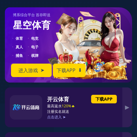
产品总览
首页
产品总览