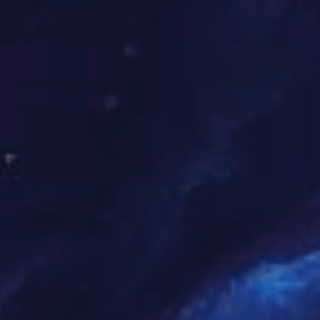
全球观众共同享有的文化盛事。
全明星赛对篮球文化的影响也体现在它对年轻
球员的激励作用上。每年都有一批新秀球员能
够通过出色的表现，获得全明星赛的入选资
格，这不仅是对他们个人的认可，也标志着他
们有可能成为未来的篮球明星。此外，全明星
赛也是众多篮球迷见证经典时刻的机会，每一
次全明星赛的历史瞬间，都深深烙印在球迷的
心中，成为不可磨灭的记忆。
总结：
全明星赛作为NBA的重要赛事，不仅展示了球
员的技术风采和个人魅力，还让我们看到了篮
球的无限可能性。它让球迷们在激烈的竞技之
余，也能够感受到运动员背后的努力与汗水。
每一年的全明星赛，都是一次盛大的篮球盛
宴，是球迷们的狂欢时刻。