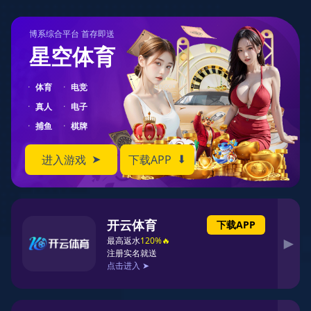
动态速递
首页
动态速递