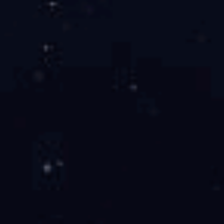
上海市青浦区沪青平公路3938号
18856388658
grizzled@qq.com
工作：9:00-6:00
网站地图
SiteMap
Copyright © 2026 - 版权所有
壹号娱乐 - NG大舞台,有梦你就来