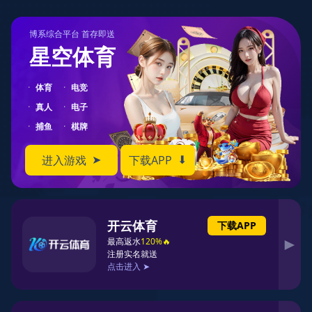
产品总览
首页
产品总览