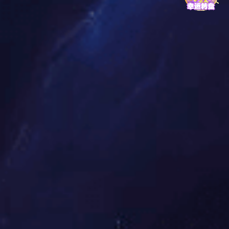
2026-08-10
世界杯足球明星跨界挑战篮球赛场展现多才多艺的
运动魅力
2026-08-09
世界杯期间足球明星纷纷发文分享比赛感受与精彩
瞬间的热烈氛围
2026-08-09
与男生畅聊足球明星的技巧和话题推荐，轻松拉近
彼此距离
2026-08-07
不再孤单的绿茵传奇那些不寂寞的足球明星背后的
故事与荣耀
2026-08-07
上海足球队在欧锦赛中的灵活战术与表现分析
2026-08-06
上海网球队的包夹战术解析与深度剖