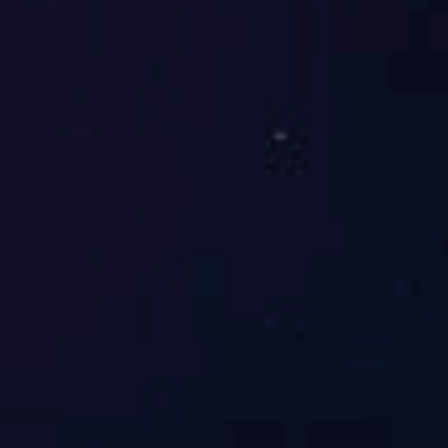
⭐️壹号娱乐.com⭐️NG大舞台助力梦想起航，壹号娱乐构建开
放展示空间，提供官网登录入口、手机APP下载、网页版及
最新链接，同时引入体育赛事资讯与球员数据统计内容。
导航
介绍
壹号娱乐